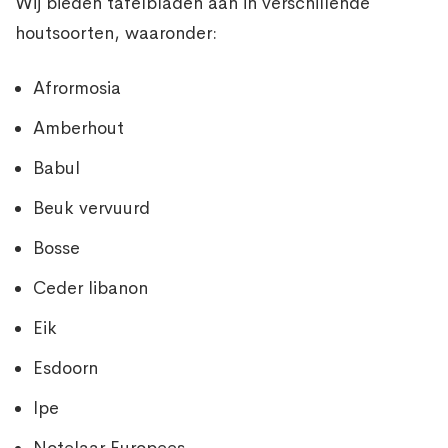
Wij bieden tafelbladen aan in verschillende
houtsoorten, waaronder:
Afrormosia
Amberhout
Babul
Beuk vervuurd
Bosse
Ceder libanon
Eik
Esdoorn
Ipe
Notelaar Europees