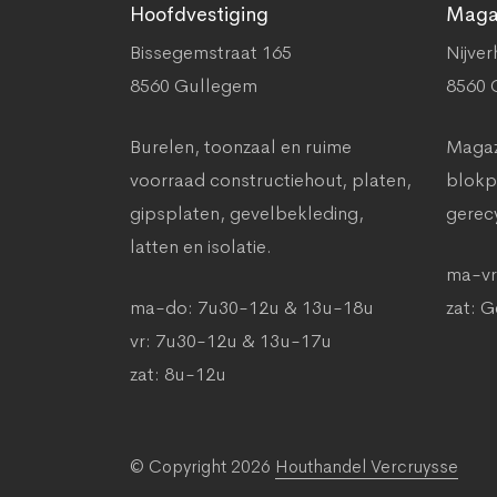
Hoofdvestiging
Magaz
Bissegemstraat 165
Nijver
8560 Gullegem
8560 
Burelen, toonzaal en ruime
Magazi
voorraad constructiehout, platen,
blokp
gipsplaten, gevelbekleding,
gerec
latten en isolatie.
ma-vr
ma-do: 7u30-12u & 13u-18u
zat: 
vr: 7u30-12u & 13u-17u
zat: 8u-12u
© Copyright 2026
Houthandel Vercruysse