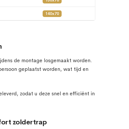
130x70
140x70
n
 tijdens de montage losgemaakt worden.
persoon geplaatst worden, wat tijd en
everd, zodat u deze snel en efficiënt in
ort zoldertrap