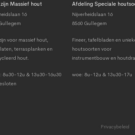
ijn Massief hout
Afdeling Speciale houtso
heidslaan 16
Nijverheidslaan 16
Gullegem
8560 Gullegem
jn voor massief hout,
Fineer, tafelbladen en uniek
laten, terrasplanken en
houtsoorten voor
ycleerd hout.
instrumentbouw en houtdra
: 8u30-12u & 13u30-16u30
woe: 8u-12u & 13u30-17u
Gesloten
Privacybeleid